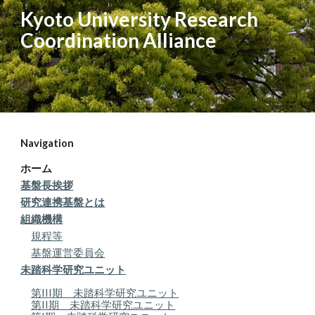
Kyoto University Research
Coordination Alliance
Navigation
ホーム
基盤長挨拶
研究連携基盤とは
組織機構
規程等
基盤運営委員会
未踏科学研究ユニット
第III期 未踏科学研究ユニット
第II期 未踏科学研究ユニット