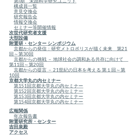
第I期 未踏科学研究ユニット
構成員一覧
意見交換会
研究報告会
情報交換会
セミナー等開催情報
次世代研究者支援
大型設備
附置研・センター シンポジウム
京都からの発信：研究メトロポリスが描く未来
第21
回～第30回
京都からの挑戦 － 地球社会の調和ある共存に向けて
第11回～第20回
京都からの提言 － 21世紀の日本を考える 第１回～第
10回
京都大学丸の内セミナー
第15
1
回京都大学丸の内セミナー
第15
2
回京都大学丸の内セミナー
第15
3
回京都大学丸の内セミナー
第15
4
回京都大学丸の内セミナー
広報関係
年次報告書
附置研究所・センター
吉田泉殿
アクセス