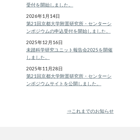
受付を開始しました
。
202
6
年1月1
4
日
第21回京都大学附置研究所・センターシ
ンポジウムの申込受付を開始しました
。
2025年1
2
月
16
日
未踏科学研究ユニット報告会2025を開催
しま
した
。
2025年1
1
月2
8
日
第21回京都大学附置研究所・センターシ
ンポジウムサイトを公開しました。
⇒これまでのお知らせ