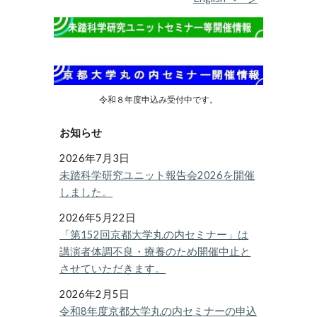
令和８年度申込み受付中です。
お知らせ
2026年7月3日
未踏科学研究ユニット報告会2026を開催
しました。
2026年5月22日
「第152回京都⼤学丸の内セミナー」は
講演者体調不良・療養のため開催中止と
させていただきます。
2026年
2
月
5
日
令和8年度京都大学丸の内セミナーの申込