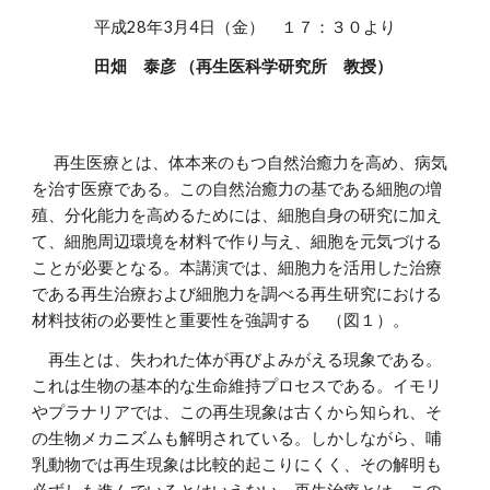
平成
28
年
3
月
4
日（金） １７：３０より
田畑 泰彦 （再生医科学研究所 教授）
再生医療とは、体本来のもつ自然治癒力を高め、病気
を治す医療である。この自然治癒力の基である細胞の増
殖、分化能力を高めるためには、細胞自身の研究に加え
て、細胞周辺環境を材料で作り与え、細胞を元気づける
ことが必要となる。本講演では、細胞力を活用した治療
である再生治療および細胞力を調べる再生研究における
材料技術の必要性と重要性を強調する （図１）。
再生とは、失われた体が再びよみがえる現象である。
これは生物の基本的な生命維持プロセスである。イモリ
やプラナリアでは、この再生現象は古くから知られ、そ
の生物メカニズムも解明されている。しかしながら、哺
乳動物では再生現象は比較的起こりにくく、その解明も