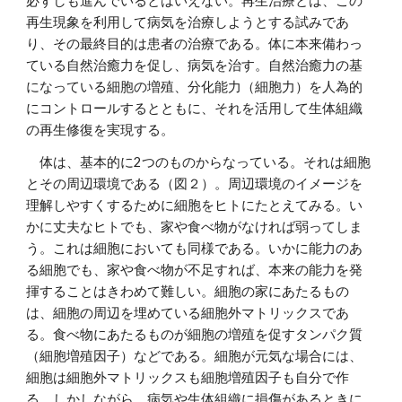
必ずしも進んでいるとはいえない。再生治療とは、この
再生現象を利用して病気を治療しようとする試みであ
り、その最終目的は患者の治療である。体に本来備わっ
ている自然治癒力を促し、病気を治す。自然治癒力の基
になっている細胞の増殖、分化能力（細胞力）を人為的
にコントロールするとともに、それを活用して生体組織
の再生修復を実現する。
体は、基本的に2つのものからなっている。それは細胞
とその周辺環境である（図２）。周辺環境のイメージを
理解しやすくするために細胞をヒトにたとえてみる。い
かに丈夫なヒトでも、家や食べ物がなければ弱ってしま
う。これは細胞においても同様である。いかに能力のあ
る細胞でも、家や食べ物が不足すれば、本来の能力を発
揮することはきわめて難しい。細胞の家にあたるもの
は、細胞の周辺を埋めている細胞外マトリックスであ
る。食べ物にあたるものが細胞の増殖を促すタンパク質
（細胞増殖因子）などである。細胞が元気な場合には、
細胞は細胞外マトリックスも細胞増殖因子も自分で作
る。しかしながら、病気や生体組織に損傷があるときに