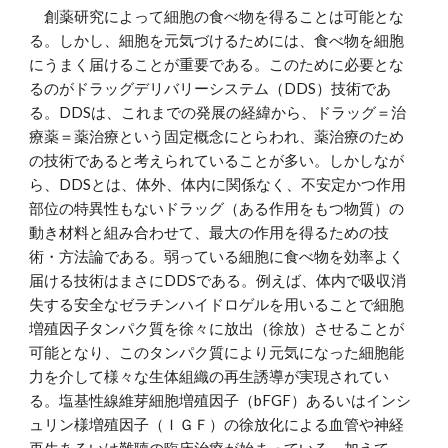
創薬研究によって細胞の食べ物を得ることは可能とな
る。しかし、細胞を元気づけるためには、食べ物を細胞
にうまく届けることが重要である。このために必要とな
るのがドラッグデリバリーシステム（DDS）技術であ
る。DDSは、これまでの発展の経緯から、ドラッグ＝治
療薬＝薬治療という固定概念にとらわれ、薬治療のため
の技術であると考えられていることが多い。しかしなが
ら、DDSとは、体外、体内に関係なく、不安定かつ作用
部位の特異性もないドラッグ（ある作用をもつ物質）の
動き材料と組み合わせて、最大の作用を得るための技
術・方法論である。弱っている細胞に食べ物を効率よく
届ける技術はまさにDDSである。例えば、体内で吸収消
失する安全なゼラチンハイドロゲルを用いることで細胞
増殖因子タンパク質を徐々に放出（徐放）させることが
可能となり、このタンパク質により元気になった細胞能
力を介して様々な生体組織の再生誘導が実現されてい
る。塩基性線維芽細胞増殖因子（bFGF）あるいはインシ
ュリン様増殖因子（ＩＧＦ）の徐放化による血管や神経