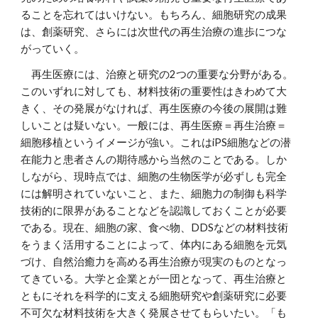
ることを忘れてはいけない。もちろん、細胞研究の成果
は、創薬研究、さらには次世代の再生治療の進歩につな
がっていく。
再生医療には、治療と研究の2つの重要な分野がある。
このいずれに対しても、材料技術の重要性はきわめて大
きく、その発展がなければ、再生医療の今後の展開は難
しいことは疑いない。一般には、再生医療＝再生治療＝
細胞移植というイメージが強い。これはiPS細胞などの潜
在能力と患者さんの期待感から当然のことである。しか
しながら、現時点では、細胞の生物医学が必ずしも完全
には解明されていないこと、また、細胞力の制御も科学
技術的に限界があることなどを認識しておくことが必要
である。現在、細胞の家、食べ物、DDSなどの材料技術
をうまく活用することによって、体内にある細胞を元気
づけ、自然治癒力を高める再生治療が現実のものとなっ
てきている。大学と企業とが一団となって、再生治療と
ともにそれを科学的に支える細胞研究や創薬研究に必要
不可欠な材料技術を大きく発展させてもらいたい。「も