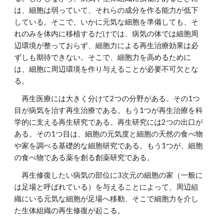
は、細胞は弱っていて、それらの成分を作る能力が低下
している。そこで、いかに元気な細胞を準備しても、そ
れのみを体内に移植するだけでは、病気の体では細胞周
辺環境が整っておらず、細胞力による再生治療効果は必
ずしも期待できない。そこで、細胞力を高めるために
は、細胞に周辺環境を作り与えることが必要不可欠とな
る。
再生医療には大きく分けて2つの分野がある。その1つ
目が病気を治す再生治療である。もう1つが再生治療を科
学的に支える再生研究である。再生研究には2つの出口が
ある。その1つ目は、細胞の元気度と細胞の天然の食べ物
や家を調べる基礎的な細胞研究である。もう1つが、細胞
の食べ物である薬を創る創薬研究である。
再生修復したい病気の部位に3次元の細胞の家（一般に
は足場と呼ばれている）を与えることによって、周辺組
織にいる元気な細胞が足場へ移動、そこで細胞力を介し
た生体組織の再生修復が起こる。