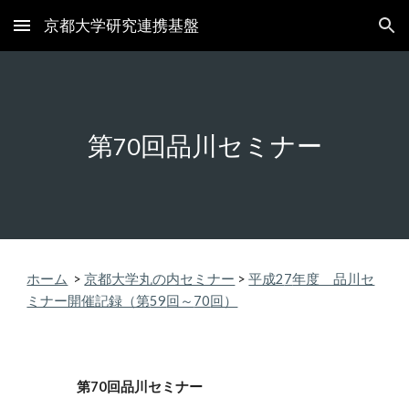
京都大学研究連携基盤
Skip to main content
Skip to navigation
第
回品川セミナー
70
ホーム
>
京都大学丸の内セミナー
>
平成2
7
年度 品川セ
ミナー開催記録（第
59
回～
70
回）
第
70
回品川セミナー