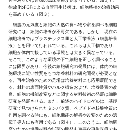
再生あるいは難聴の臨床治療が始まっている。加えて、
徐放化bFGFによる血管再生技術は、細胞移植の治療効果
を高めている（図３）。
細胞の元気度と細胞の天然の食べ物や家を調べる細胞
研究には、細胞の培養が不可欠である。しかし、現在の
細胞培養ではプラスチックス皿と人工栄養液（細胞培養
液）とを用いて行われている。これらは人工物であり、
細胞が体内で接している環境とは大きく異なっている。
そこで、このような環境の下で細胞を正しく調べること
には限界があり、今後の細胞研究の発展には、体内の細
胞環境に近い性質をもつ培養材料の研究開発が必要とな
る。再生治療のための足場は培養材料にも応用展開でき
る。材料の表面性質やバルク構造および、培養装置の改
良、細胞の機能改変などに関する材料技術の発展は細胞
研究を発展させる。また、前述のハイドロゲルは、基礎
研究で見つけられたタンパク質、ペプチドや核酸物質の
作用を調べる時にも、細胞機能の解析や改変のための遺
伝子導入にも有用である（図４）。このように、細胞研
究のための培養材料や試薬の開発も重要な再生医療であ