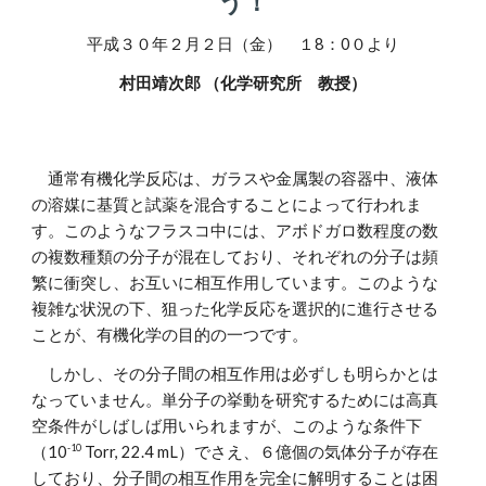
う！
平成
３０
年
２
月
２
日（金） １
8
：
0
０より
村田靖次郎 （化学研究所 教授）
通常有機化学反応は、ガラスや金属製の容器中、液体
の溶媒に基質と試薬を混合することによって行われま
す。このようなフラスコ中には、アボドガロ数程度の数
の複数種類の分子が混在しており、それぞれの分子は頻
繁に衝突し、お互いに相互作用しています。このような
複雑な状況の下、狙った化学反応を選択的に進行させる
ことが、有機化学の目的の一つです。
しかし、その分子間の相互作用は必ずしも明らかとは
なっていません。単分子の挙動を研究するためには高真
空条件がしばしば用いられますが、このような条件下
-10
（10
Torr, 22.4 mL）でさえ、６億個の気体分子が存在
しており、分子間の相互作用を完全に解明することは困