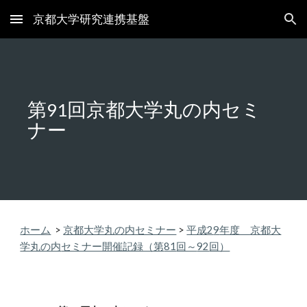
京都大学研究連携基盤
Skip to main content
Skip to navigation
第
回京都大学丸の内セミ
91
ナー
ホーム
>
京都大学丸の内セミナー
>
平成2
9
年度
京都大
学丸の内
セミナー開催記録（第
81
回～
92
回）