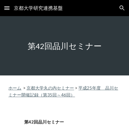
京都大学研究連携基盤
Skip to main content
Skip to navigation
第
回品川セミナー
42
ホーム
>
京都大学丸の内セミナー
>
平成2
5
年度 品川セ
ミナー開催記録（第
35
回～
46
回）
第
42
回品川セミナー