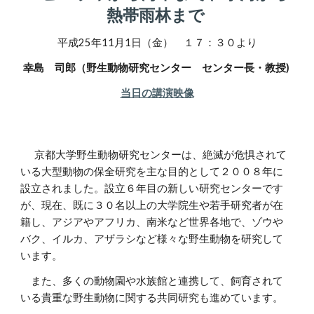
熱帯雨林まで
平成
25
年
11
月
1
日（金） １７：３０より
幸島 司郎（野生動物研究センター センター長・教授)
当日の講演映像
京都大学野生動物研究センターは、絶滅が危惧されて
いる大型動物の保全研究を主な目的として２００８年に
設立されました。設立６年目の新しい研究センターです
が、現在、既に３０名以上の大学院生や若手研究者が在
籍し、アジアやアフリカ、南米など世界各地で、ゾウや
バク、イルカ、アザラシなど様々な野生動物を研究して
います。
また、多くの動物園や水族館と連携して、飼育されて
いる貴重な野生動物に関する共同研究も進めています。