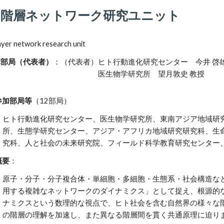
多階層ネットワーク研究ユニット
ayer network research unit
部局（代表者）
：（代表者）
ヒト行動進化研究センター
今井 啓雄
医生物学研究所
望月敦史 教授
部局等
（
12
部局）
ヒト行動進化研究センター、医生物学研究所、東南アジア地域研
所、生態学研究センター、アジア・アフリカ地域研究研究科、生
究科、人と社会の未来研究院、フィールド科学教育研究センター
要
：
原子・分子・分子複合体・単細胞・多細胞・生態系・社会構造な
用する複雑なネットワークのダイナミクス」として捉え、根源的
ナミクスという数理的な視点で、ヒト社会を含む自然界の様々な
の階層の理解を加速し、また異なる階層間を貫く共通原理に迫り