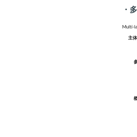
・
Multi-l
主体
参加
概