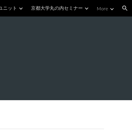
ユニット
京都大学丸の内セミナー
More
ion
ト