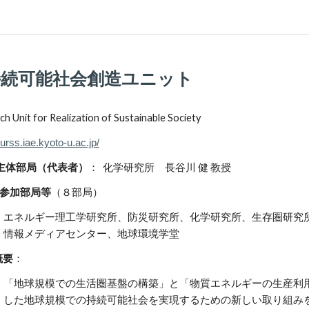
持続可能社会創造ユニット
h Unit for Realization of Sustainable Society
rurss.iae.kyoto-u.ac.jp/
部局（代表者）
：
化学研究所 長谷川 健 教授
部局等
（８部局）
エネルギー理工学研究所、防災研究所、化学研究所、生存圏研究
情報メディアセンター、
地球環境学堂
要
：
「地球規模での生活圏基盤の構築」と「物質エネルギーの生産利
した地球規模での持続可能社会を実現するための新しい取り組み