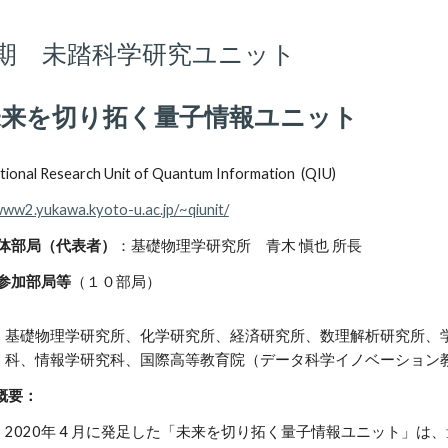
I期 未踏科学研究ユニット
未来を切り拓く量子情報ユニット
tional Research Unit of Quantum Information (QIU)
www2.yukawa.kyoto-u.ac.jp/~qiunit/
部局（代表者）
：基礎物理学研究所 青木 愼也 所長
部局等
（１
０
部局）
基礎物理学研究所、化学研究所、経済研究所、数理解析研究所、
科、情報学研究科、国際高等教育院（データ科学イノベーション
要：
2020年 4 月に発足した「未来を切り拓く量子情報ユニット」