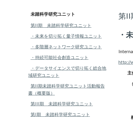
第I
未踏科学研究ユニット
第II期 未踏科学研究ユニット
・
・未来を切り拓く量子情報ユニット
・多階層ネットワーク研究ユニット
Interna
・持続可能社会創造ユニット
http://
・データサイエンスで切り拓く総合地
主体
域研究ユニット
参加
第II期未踏科学研究ユニット活動報告
書（概要版）
第III期 未踏科学研究ユニット
第I期 未踏科学研究ユニット
概