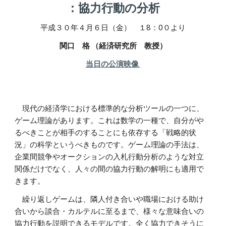
：協力行動の分析
平成
３０
年
４
月
６
日（金） １
8
：
0
０より
関口 格 （経済研究所 教授）
当日の公演映像
現代の経済学における標準的な分析ツールの一つに、
ゲーム理論があります。これは数学の一種で、自分がや
るべきことが相手のすることにも依存する「戦略的状
況」の科学というべきものです。ゲーム理論の手法は、
企業間競争やオークションの入札行動分析のような対立
関係だけでなく、人々の間の協力行動の解明にも適用で
きます。
繰り返しゲームは、隣人付き合いや職場における助け
合いから談合・カルテルに至るまで、様々な意味合いの
協力行動を説明できるモデルです。全く協力できそうに