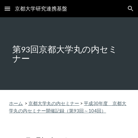
京都大学研究連携基盤
Skip to main content
Skip to navigation
第
回京都大学丸の内セミ
93
ナー
ホーム
>
京都大学丸の内セミナー
>
平成
30
年度
京都大
学丸の内
セミナー開催記録（第
93
回～
104
回）