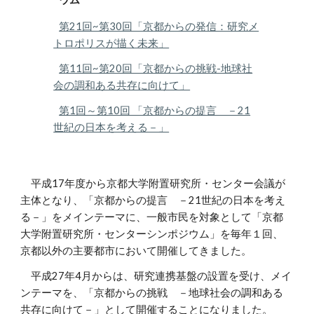
第21回~第30回「京都からの発信：研究メ
トロポリスが描く未来」
第11回~第20回「京都からの挑戦-地球社
会の調和ある共存に向けて」
第1回～第10回 「京都からの提言 －21
世紀の日本を考える－」
平成17年度から京都大学附置研究所・センター会議が
主体となり、「京都からの提言 －21世紀の日本を考え
る－」をメインテーマに、一般市民を対象として「京都
大学附置研究所・センターシンポジウム」を毎年１回、
京都以外の主要都市において開催してきました。
平成27年4月からは、研究連携基盤の設置を受け、メイ
ンテーマを、「京都からの挑戦 －地球社会の調和ある
共存に向けて－」として開催することになりました。