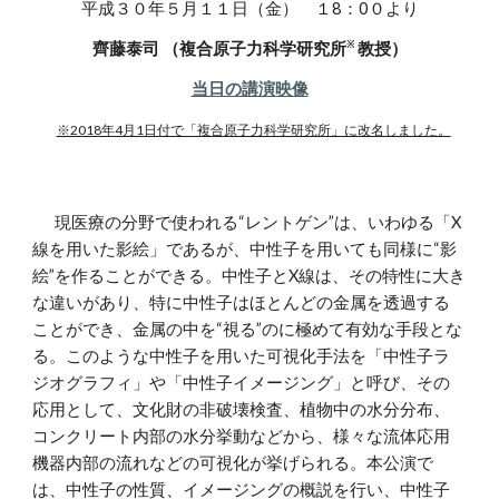
平成
３０
年
５
月
１１
日（金） １
8
：
0
０より
※
齊藤泰司 （複合原子力科学研究所
教授）
当日の講演映像
※2018年4月1日付で「複合原子力科学研究所」に改名しました。
現医療の分野で使われる“レントゲン”は、いわゆる「X
線を用いた影絵」であるが、中性子を用いても同様に“影
絵”を作ることができる。中性子とX線は、その特性に大き
な違いがあり、特に中性子はほとんどの金属を透過する
ことができ、金属の中を“視る”のに極めて有効な手段とな
る。このような中性子を用いた可視化手法を「中性子ラ
ジオグラフィ」や「中性子イメージング」と呼び、その
応用として、文化財の非破壊検査、植物中の水分分布、
コンクリート内部の水分挙動などから、様々な流体応用
機器内部の流れなどの可視化が挙げられる。本公演で
は、中性子の性質、イメージングの概説を行い、中性子