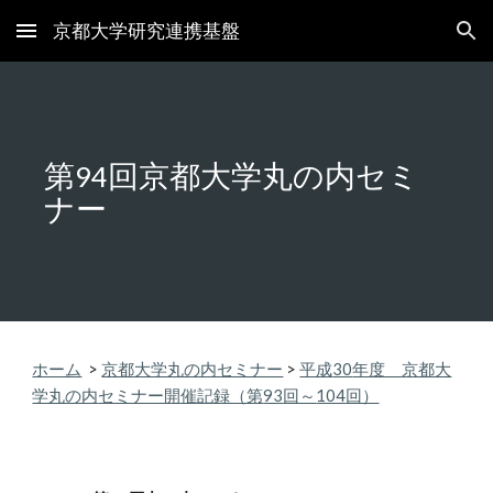
京都大学研究連携基盤
Skip to main content
Skip to navigation
第
回京都大学丸の内セミ
94
ナー
ホーム
>
京都大学丸の内セミナー
>
平成
30
年度
京都大
学丸の内
セミナー開催記録（第
93
回～
104
回）