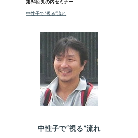
第
94
回
丸の内
セミナー
中性子で“視る”流れ
中性子で“視る”流れ