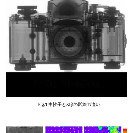
Fig.1 中性子とX線の影絵の違い