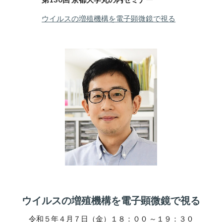
ウイルスの増殖機構を電子顕微鏡で視る
ウイルスの増殖機構を電子顕微鏡で視る
令和
５
年
４
月
７
日（金）１８：００
～１９：３０