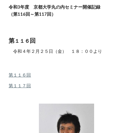
令和3
年度
京都大学丸の内
セミナー開催記録
（第
1
16
回～第117回）
第
回
１１６
令和
４
年
２
月
２５
日（金） １
８
：
０
０より
第１１６回
第１１７回