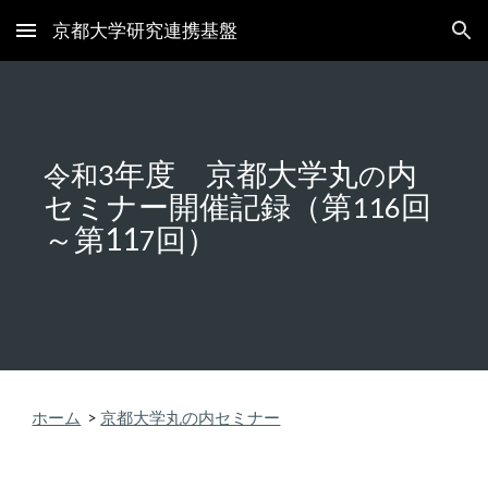
京都大学研究連携基盤
Skip to main content
Skip to navigation
年度 京都大学丸
内
令和3
の
セミナー開催記録（第
回
1
16
～第11
回）
7
ホーム
>
京都大学丸の内セミナー