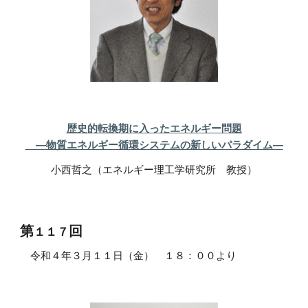
歴史的転換期に入ったエネルギー問題
―物質エネルギー循環システムの新しいパラダイム―
小西哲之（エネルギー理工学研究所 教授）
第
回
１１７
令和
４
年
３
月
１１
日（金） １
８
：
０
０より