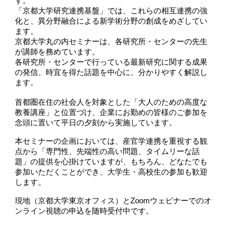
す。
「京都⼤学研究連携基盤」では、これらの相互連携の強
化と、異分野融合による新学術分野の創成をめざしてい
ます。
京都⼤学丸の内セミナーは、各研究所・センターの先⽣
が講師を務めています。
各研究所・センターで⾏っている最新研究に関する成果
の発信、時宜を得た話題を中⼼に、分かりやすく解説し
ます。
首都圏在住の社会人を対象とした「大人のための高度な
教養講座」と位置づけ、企業にお勤めの皆様のご参加を
念頭に置いて平日の夕刻から実施しています。
本セミナーの企画においては、産官学連携を重視する観
点から「専門性、先端性の高い問題、タイムリーな話
題」の提供を心掛けていますが、もちろん、どなたでも
参加いただくことが
でき、大学生・高校生の参加も歓迎
します。
現地（京都⼤学東京オフィス）とZoomウェビナーでのオ
ンライン視聴の申込を随時受付中です。