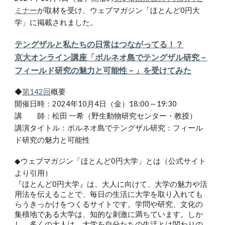
ミナー
が
取材を受け、ウェブマガジン「ほとんど0円大
学」
に掲載されました。
テングザルと私たちの日常はつながってる！？
京大オンライン講座「ボルネオ島でテングザル研究－
フィールド研究の魅力と可能性－」を受けてみた
◆
第14
2
回
概要
開催日時：2024年10月
4
日（金）18:00～19:30
講 師：
松田 一希（野生動物研究センター・教授）
講演タイトル：
ボルネオ島でテングザル研究：フィール
ド研究の魅力と可能性
◆
ウェブマガジン「ほとんど0円大学」
とは（公式サイト
より引用）
『ほとんど0円大学』は、大人に向けて、大学の魅力や活
用法を伝えることで、毎日の生活に大学を取り入れても
らうきっかけをつくるサイトです。学問や研究、文化の
集積地である大学は、知的な刺激に満ちています。しか
し、多くの大人は、大学を自分たちの生活とは関わりの