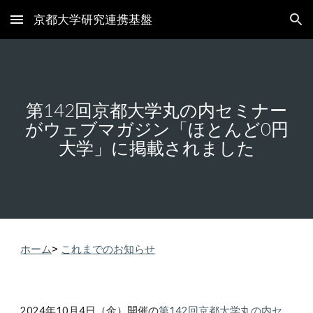
京都大学研究連携基盤
Skip to main content
Skip to navigation
第14
2
回京都大学丸の内セミナー
が
ウェブマガジン「ほとんど0円
大学」
に掲載されました
ホーム
>
これまでのお知らせ
2024年
10
月
4
日（金）開催の
第142回京都大学丸の内セ